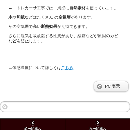
→ トレカーサ工事では、周壁に
自然素材
を使っています。
木
や
和紙
などはたくさん の
空気層
があります。
その空気層で高い
断熱効果
が期待できます。
さらに湿気を吸放湿する性質があり、結露などが原因の
カビ
などを防止
します。
→体感温度について詳しくは
こちら
PC 表示
前の記事へ
次の記事へ