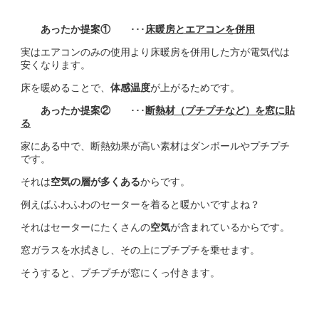
あったか提案①
･･･
床暖房とエアコンを併用
実はエアコンのみの使用より床暖房を併用した方が電気代は
安くなります。
床を暖めることで、
体感温度
が上がるためです。
あったか提案②
･･･
断熱材（プチプチなど）を窓に貼
る
家にある中で、断熱効果が高い素材はダンボールやプチプチ
です。
それは
空気の層が多くある
からです。
例えばふわふわのセーターを着ると暖かいですよね？
それはセーターにたくさんの
空気
が含まれているからです。
窓ガラスを水拭きし、その上にプチプチを乗せます。
そうすると、プチプチが窓にくっ付きます。