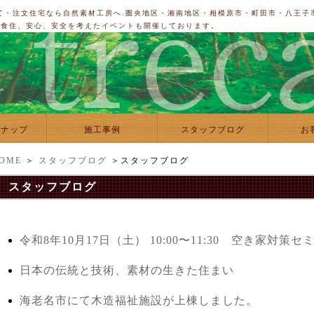
て・注文住宅なら自然素材工房へ.圏央地区・湘南地区・相模原市・町田市・八王子
衣食住、安心、安全を考えたイベントも開催しております。
ンナップ
施工事例
スタッフブログ
お
OME
＞
スタッフブログ
＞スタッフブログ
スタッフブログ
令和8年10月17日（土） 10:00〜11:30 空き家対策セ
日本の伝統と技術、素材の生きた住まい
海老名市にて木造福祉施設が上棟しました。