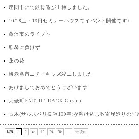
座間市にて鉄骨造が上棟しました。
10/18土・19日セミナーハウスでイベント開催です♪
藤沢市のライブへ
酷暑に負けず
蓮の花
海老名市ニチイキッズ竣工しました
あけましておめでとうございます
大磯町EARTH TRACK Garden
古木(サルスベリ樹齢100年)が溶け込む数寄屋造りの平
1/89
1
2
≫
10
20
30
…
最後≫