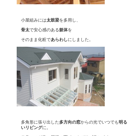
小屋組みには
太鼓梁
を多用し、
骨太
で安心感のある
躯体
を
そのまま化粧で
あらわし
にしました。
多角形に張り出した
多方向の窓
からの光でいつでも
明る
いリビング
に。