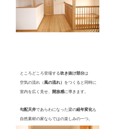
ところどころ登場する
吹き抜け部分
は
空気の流れ（
風の流れ）
をつくると同時に
室内を広く見せ、
開放感
に導きます。
勾配天井
であらわになった梁の
経年変化
も
自然素材の家ならではの楽しみの一つ。