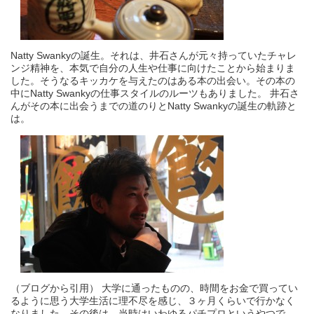
Natty Swankyの誕生。それは、井石さんが元々持っていたチャレ
ンジ精神を、本気で自分の人生や仕事に向けたことから始まりま
した。そうなるキッカケを与えたのはある本の出会い。その本の
中にNatty Swankyの仕事スタイルのルーツもありました。 井石さ
んがその本に出会うまでの道のりとNatty Swankyの誕生の軌跡と
は。
（ブログから引用） 大学に通ったものの、時間をお金で買ってい
るように思う大学生活に理不尽を感じ、３ヶ月くらいで行かなく
なりました。その後は、当時はいわゆるパチプロというやつで、