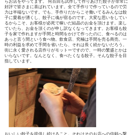
らお店をやってます。 何百回も試作して作りあげた餃子が非常に
好評で皆さまに喜ばれています。全て手作りで作っているので労
力は半端ないです。でも、手作りだからこそ働いてるみんなは餃
子に愛着が湧くし、餃子に魂が宿るのです。大変な思いをしてい
るからこそ、お客様が必死で稼いだ結晶のお金を頂けます。楽し
ていたら、お金を頂くのが申し訳なくなってきます。お客様も餃
子を家で作れますが手間と時間をかけて作ったのに、食べるのは
あっと言う間という食べ物。飲食店、究極は手間を売る商売。一
時の利益を求めて手間を省いたら、それは長く続かないだろう。
街に永く愛される店作りがモットーですので、一時の繁盛とかは
いらないです。なんとなく、食べたくなる餃子。そんな餃子を目
指しています。
おいしい餃子を提供し続けること。それはそのお店への信頼へ繋