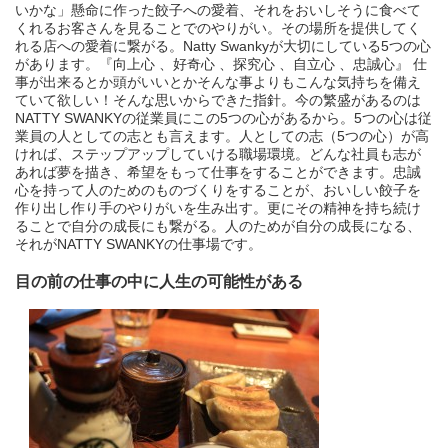
いかな」懸命に作った餃子への愛着、それをおいしそうに食べて
くれるお客さんを見ることでのやりがい。その場所を提供してく
れる店への愛着に繋がる。Natty Swankyが大切にしている5つの心
があります。『向上心 、好奇心 、探究心 、自立心 、忠誠心』 仕
事が出来るとか頭がいいとかそんな事よりもこんな気持ちを備え
ていて欲しい！そんな思いからできた指針。今の繁盛があるのは
NATTY SWANKYの従業員にこの5つの心があるから。5つの心は従
業員の人としての志とも言えます。人としての志（5つの心）が高
ければ、ステップアップしていける職場環境。どんな社員も志が
あれば夢を描き、希望をもって仕事をすることができます。忠誠
心を持って人のためのものづくりをすることが、おいしい餃子を
作り出し作り手のやりがいを生み出す。更にその精神を持ち続け
ることで自分の成長にも繋がる。人のためが自分の成長になる、
それがNATTY SWANKYの仕事場です。
目の前の仕事の中に人生の可能性がある