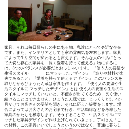
家具、それは毎日暮らしの中にある物。私達にとって身近な存在
です。また、インテリアとしても家の雰囲気を左右します。家具
によって生活空間が変わるとも言えます。そんな人の生活にとっ
て大切な存在の家具を「長く愛着を持って使える」物にするに
は、3つのバランスが必要だとおっしゃいます。 『使う人の要望や
生活スタイル にマッチしたデザイン』 『造りや材料が丈
夫であること』『愛着を持って使えるデザイン』 このバランスを
取りながらひょうたん蔵は家具を作ります。 『使う人の要望や生
活スタイルに マッチしたデザイン』とは 使う人の要望や生活のス
タイルにマッチしていないと、不便さが出てくるため、長く使い
続けることはできません。ひょうたん蔵では、じっくりと3、4か
月かけてお客さんの要望を聞き、それに応えた提案をします。場
合によってはお客さんのお宅まで行き、生活動線などを考慮した
家具のかたちを模索します。そうすることで、生活スタイルにマ
ッチした家具デザインが作り上げられていきます。了司さん「こ
の材料、この家具いいでしょうというのではなく、普通に暮らし