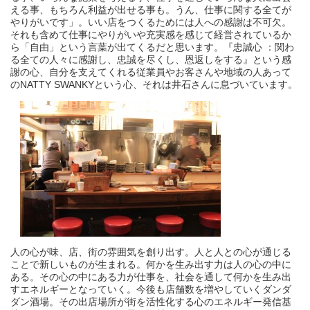
える事、もちろん利益が出せる事も。うん、仕事に関する全てが
やりがいです」。いい店をつくるためには人への感謝は不可欠。
それも含めて仕事にやりがいや充実感を感じて経営されているか
ら「自由」という言葉が出てくるだと思います。『忠誠心 ：関わ
る全ての人々に感謝し、忠誠を尽くし、恩返しをする』という感
謝の心、自分を支えてくれる従業員やお客さんや地域の人あって
のNATTY SWANKYという心、それは井石さんに息づいています。
人の心が味、店、街の雰囲気を創り出す。人と人との心が通じる
ことで新しいものが生まれる。何かを生み出す力は人の心の中に
ある。その心の中にある力が仕事を、社会を通して何かを生み出
すエネルギーとなっていく。今後も店舗数を増やしていくダンダ
ダン酒場。その出店場所が街を活性化する心のエネルギー発信基