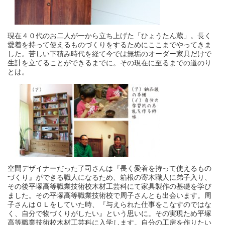
現在４０代のお二人が一から立ち上げた「ひょうたん蔵」。長く
愛着を持って使えるものづくりをするためにここまでやってきま
した。苦しい下積み時代を経て今では無垢のオーダー家具だけで
生計を立てることができるまでに。その現在に至るまでの道のり
とは。
空間デザイナーだった了司さんは『長く愛着を持って使えるもの
づくり』ができる職人になるため、箱根の寄木職人に弟子入り、
その後平塚高等職業技術校木材工芸科にて家具製作の基礎を学び
ました。その平塚高等職業技術校で周子さんとも出会います。周
子さんはＯＬをしていた時、『与えられた仕事をこなすのではな
く、自分で物づくりがしたい』という思いに。その実現ため平塚
高等職業技術校木材工芸科に入学します。自分の工房を作りたい