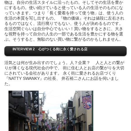
物は、自分の生活スタイルに沿ったもの。そしてその生活を豊か
にするもの。使い続けていると使っている人の生活そのものにな
っていきます。つまり「長く愛着を持って使う物」は、使う人の
生活の本質を写し出すもの。 『物の価値』それは値段に左右され
るものではなく、流行廃りでもない、使う人が決めるものです。
生活空間ぐらいは自分中心でもいい！買い物をするときに、大き
な視野を持って自分の人生の一部である生活を豊かにする物を選
ぶ。そうすると、無駄のない買い物に繋がるのかもしれません。
INTERVIEW 2 心がつくる街に永く愛される店
活気とは何が生み出すのでしょう。人？企業？ 人と人との繋が
りが薄くなる現代社会の中で、 街に住む人とお店の繋がりを大切
にされている会社があります。 永く街に愛されるお店づくり
『NATTY SWANKY』の社長、 井石裕二さんにお話を伺いまし
た。