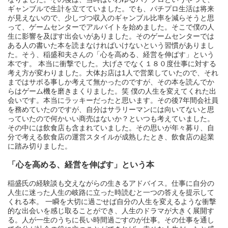
ギャンブルで生計を立てていました。でも、パチプロ生活は将来
が見えないので、少しづつ収入のギャンブル比率を減らそうと思
って、ゲームセンターでアルバイトを始めました。そこで僕の人
生に影響を及ぼす出会いがありました。そのゲームセンターでは
ある人の書いた本を読まなければいけないという習慣がありまし
た。そう、稲盛和夫さんの「心を高める、経営を伸ばす」という
本です。 本当に衝撃でした。大げさでなく１８０度仕事に対する
考え方が変わりました。大体お店は1人で営業していたので、それ
まではサボる事しか考えて無かったのですが、その本を読んでか
らはゲーム機を磨きまくりました。笑 僕の人生を変えてくれた出
会いです。本当にラッキーだったと思います。その後7年間会社員
を務めていたのですが、自分はサラリーマンには向いてないと思
っていたので何かいい商売はないか？といつも考えていました。
その中には飲食店も含まれていました。その思いが年々募り、自
分で考える飲食店の運営スタイルが成熟したとき、飲食店の起業
に踏み切りました。
「心を高める、経営を伸ばす」という本
稲盛氏の経験談も交えながらの生きるアドバイス。仕事に自分の
人生に迷った人生の岐路に立った時読むと一つの答えを提示して
くれる本。 一瞬を大切に過ごせば自分の人生を変えるような衝撃
的な出会いを感じ取ることができ、人生のドラマが大きく展開す
る。人が一生のうちに長い時間過ごすのが仕事。その仕事を通し