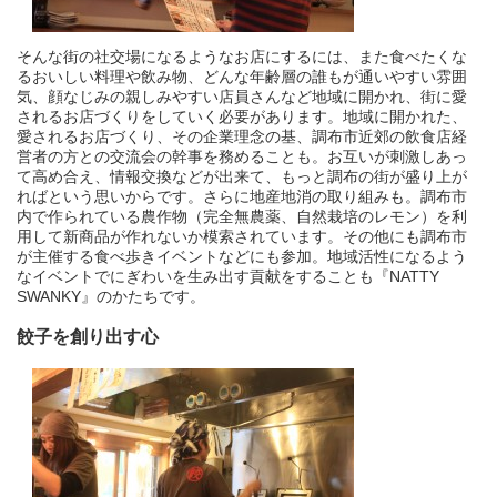
そんな街の社交場になるようなお店にするには、また食べたくな
るおいしい料理や飲み物、どんな年齢層の誰もが通いやすい雰囲
気、顔なじみの親しみやすい店員さんなど地域に開かれ、街に愛
されるお店づくりをしていく必要があります。地域に開かれた、
愛されるお店づくり、その企業理念の基、調布市近郊の飲食店経
営者の方との交流会の幹事を務めることも。お互いが刺激しあっ
て高め合え、情報交換などが出来て、もっと調布の街が盛り上が
ればという思いからです。さらに地産地消の取り組みも。調布市
内で作られている農作物（完全無農薬、自然栽培のレモン）を利
用して新商品が作れないか模索されています。その他にも調布市
が主催する食べ歩きイベントなどにも参加。地域活性になるよう
なイベントでにぎわいを生み出す貢献をすることも『NATTY
SWANKY』のかたちです。
餃子を創り出す心