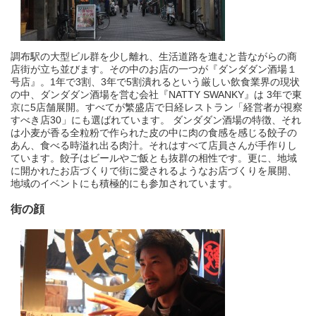
調布駅の大型ビル群を少し離れ、生活道路を進むと昔ながらの商
店街が立ち並びます。その中のお店の一つが『ダンダダン酒場１
号店』。1年で3割、3年で5割潰れるという厳しい飲食業界の現状
の中、ダンダダン酒場を営む会社『NATTY SWANKY』は 3年で東
京に5店舗展開。すべてが繁盛店で日経レストラン「経営者が視察
すべき店30」にも選ばれています。 ダンダダン酒場の特徴、それ
は小麦が香る全粒粉で作られた皮の中に肉の食感を感じる餃子の
あん、食べる時溢れ出る肉汁。それはすべて店員さんが手作りし
ています。餃子はビールやご飯とも抜群の相性です。更に、地域
に開かれたお店づくりで街に愛されるようなお店づくりを展開、
地域のイベントにも積極的にも参加されています。
街の顔