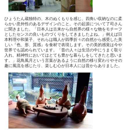
ひょうたん蔵独特の、木のぬくもりを感じ、四角い収納なのに柔
らかい意外性のあるデザインのこと。その起源について了司さん
に聞きました。「日本人は古来から自然界の様々な物をモチーフ
としたセンスの良いものづくりをしてきましたよね。」例えば日
本料理や和菓子、それらは職人が四季折々の自然から感受した美
しい『色、形、質感』を食材で表現します。その美的感覚は今や
世界でも認められています。「昔の人々は生活の中にうまく取り
入れ、精神性においてはとても豊かな暮らしをしてきたと思いま
す。」花鳥風月という言葉があるように自然の移り変わりやその
趣に風流を感じたり、楽しむ心が日本人には昔からありました。