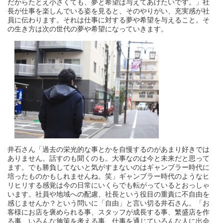
だからたとえ小さくても、夢と希望は与えてあげたいです。」社
長が仕事を楽しんでいる姿を見ると、そのやりがい、充実感が社
員に伝わります。それは仕事に対する夢や希望を与えること。そ
の生き方は次の世代の夢や希望になっていきます。
井石さん「過去の栄光的な事とかを自慢するのがあまり好きでは
ありません。話すのも聞くのも。大事なのは今と未来だと思って
ます。でも勝負してないと気がすまないのはギャンブラー時代に
培ったものかもしれませんね。笑」ギャンブラー時代のようなヒ
リヒリする感覚は今の日常にいくらでも転がっているとおっしゃ
います。社員や地域への配慮、社長という役目の重責に不自由を
感じませんか？という問いに「自由」と言い切る井石さん。「お
客様にお店を褒められる事、スタッフが成長する事、繁盛店を作
る事、いろんな施策を考える事、仕事を通じていろんな人に出会