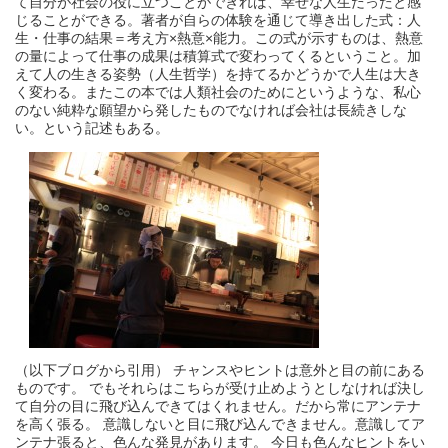
て自分が社会の役に立つことができれば、幸せな人生だったと感
じることができる。著者が自らの体験を通じて導き出した式：人
生・仕事の結果＝考え方×熱意×能力。この式が示すものは、熱意
の量によって仕事の成果は積算式で変わってくるということ。加
えて人の生きる姿勢（人生哲学）を持てるかどうかで人生は大き
く変わる。またこの本では人類社会のためにというような、私心
のない純粋な願望から発したものでなければ会社は長続きしな
い。という記述もある。
（以下ブログから引用） チャンスやヒントは意外と目の前にある
ものです。 でもそれらはこちらが受け止めようとしなければ決し
て自分の目に飛び込んできてはくれません。だから常にアンテナ
を高く張る。 意識しないと目に飛び込んできません。意識してア
ンテナ張ると、色んな発見があります。 今日も色んなヒントをい