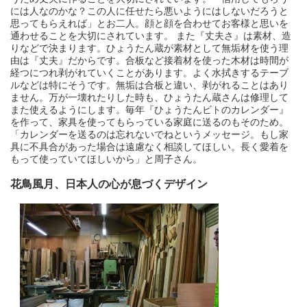
には人なのかな？この人に任せたら悪いようにはしないだろうと
思ってもらえれば」とお二人。顔と顔を合わせてお客様と思いを
通わせることを大切にされています。 また『丈夫さ』は素材、造
りなどで決まります。ひょうたん蔵が素材として無垢材を使う理
由は『丈夫』だからです。合板など接着材を使った木材は時間が
経つにつれ剥がれていくことがあります。よく水拭きするテーブ
ルなどは特にそうです。無垢は合板と違い、剥がれることはあり
ません。万が一壊れたりした時も、ひょうたん蔵さんは修理して
また使えるようにします。毎年『ひょうたんビトのカレンダー』
を作って、家具を使ってもらっている家庭に送るのもそのため。
「カレンダーを送るのは忘れないでねというメッセージ。もし家
具に不具合があった場合は遠慮なく相談してほしい。長く愛着を
もって使っていてほしいから」と周子さん。
花鳥風月、日本人の心が息づくデザイン