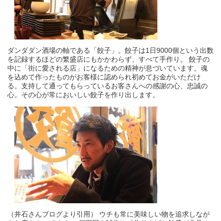
ダンダダン酒場の軸である「餃子」。餃子は1日9000個という出数
を記録するほどの繁盛店にもかかわらず、すべて手作り。 餃子の
中に「街に愛される店」になるための精神が息づいています。魂
を込めて作ったものがお客様に認められ初めてお金がいただけ
る。支持して通ってもらっているお客さんへの感謝の心、忠誠の
心。その心が常においしい餃子を作り出します。
（井石さんブログより引用） ウチも常に美味しい物を追求しなが