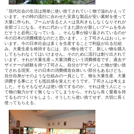
「現代社会の生活は簡単に使い捨てされていく物で溢れかえって
います。その時の流行に合わせた安直な製品が安い素材を使って
大量に作られ、ブームが去ると人々は見向きもしなくなりそれが
全部ゴミになる。それに代わってまた誰かが新しいブームを生み
だそうと必死になっている…。そんな事が繰り返されているのが
今の日本の消費構造なのだと思います。」と了司さんはおっしゃ
います。今の日本社会は多くを生産することで利益が出る仕組
み。大量生産を維持するには、古い物を捨てて、新しい物を購入
してもらわなくてはいけません。そのために流行は創り出されて
います。それが大量生産→大量消費という消費構造です。過去デ
ザイナーの経験を持つ了司さん。自分がデザインした物が使い捨
てされる現実。その日本の消費構造自体いい部分もあるけども、
自分自身がそのような仕組みの一員として、物を大量生産、大量
消費する事にとても抵抗感を覚えたそうです。了司さんは考えま
した。そもそもなぜ人は使い捨てするのか、それは使う人にとっ
て物の魅力がすぐ無くなってしまうから。それなら長く愛着を持
てるものづくりをしよう。そうしたら使い捨てせず、大切に長く
使ってもらえる。