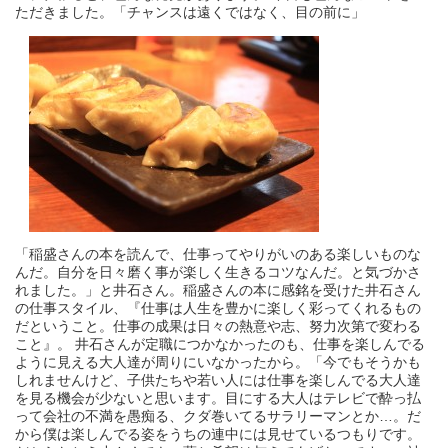
ただきました。「チャンスは遠くではなく、目の前に」
「稲盛さんの本を読んで、仕事ってやりがいのある楽しいものな
んだ。自分を日々磨く事が楽しく生きるコツなんだ。と気づかさ
れました。」と井石さん。稲盛さんの本に感銘を受けた井石さん
の仕事スタイル、『仕事は人生を豊かに楽しく彩ってくれるもの
だということ。仕事の成果は日々の熱意や志、努力次第で変わる
こと』。 井石さんが定職につかなかったのも、仕事を楽しんでる
ように見える大人達が周りにいなかったから。「今でもそうかも
しれませんけど、子供たちや若い人には仕事を楽しんでる大人達
を見る機会が少ないと思います。目にする大人はテレビで酔っ払
って会社の不満を愚痴る、クダ巻いてるサラリーマンとか…。だ
から僕は楽しんでる姿をうちの連中には見せているつもりです。