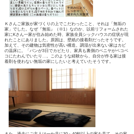
Ｋさんご家族が家づくりの上でこだわったこと、それは「無垢の
家」でした。なぜ『無垢』（※1）なのか、以前リフォームされた
家にKさん一家が住み始めた時、家族全員シックハウスの症状が現
れたことにありました。原因は、壁紙の接着剤だったそうです。
加えて、その建物は気密性が高い構造。調湿が出来ない家はカビ
の温床に。「パンが3日でカビたり、家具も裏側のベニヤがベコベ
コにたわんでいたり…。このような経験から、自分が作る家は接
着剤を使わない無垢の家にしたいと考えていたそうです。
また、過去にご主人は一か月に30～40軒以上の家を見て、その家