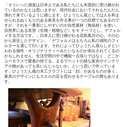
「そういった感覚は日本人である私たちにも本質的に受け継がれ
ているのかなとは思いますが、現代社会においてそれもだんだん
薄れて来ているように感じます。ひょうたん蔵としては人を和ま
せられるぬくもりのある家具を作る事が一つの目標でもあるので
すが、それを一番形にしやすいのが自然素材（無垢材）を使い、
自然界にある造形（生物・植物など）をモ チーフとし、デフォル
メする方法です。」日本人に受け継がれる花鳥風月の心。その心
から派生したデザイン。「デフォルメはもちろん私の感性のフィ
ルターを通して行います。それによってひょうたん蔵らしさとい
われる個性・オリジナリティーみたいなものが表出されてくるの
かもしれません。生活空間の中で機能一点張りではなく、どこか
ユーモラスで愛着の持てる、まるでペットの様な家具やインテリ
ア小物があっても良いんじゃないか、という思いで作っていま
す」ひょうたん蔵の木工クラフトには「顔」があるものが多く、
家具のデザインにもカエルの足を思わせるテーブルの脚もありま
す。