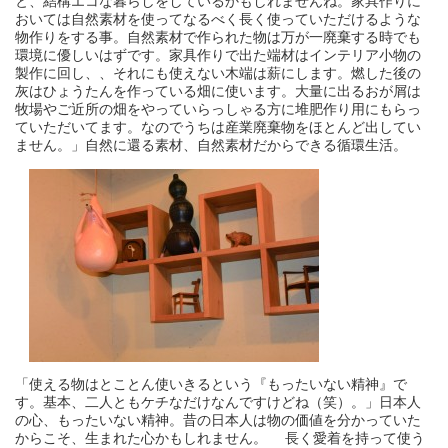
と、結構エコな暮らしをしているかもしれませんね。家具作りに
おいては自然素材を使ってなるべく長く使っていただけるような
物作りをする事。自然素材で作られた物は万が一廃棄する時でも
環境に優しいはずです。家具作りで出た端材はインテリア小物の
製作に回し、、それにも使えない木端は薪にします。燃した後の
灰はひょうたんを作っている畑に使います。大量に出るおが屑は
牧場やご近所の畑をやっていらっしゃる方に堆肥作り用にもらっ
ていただいてます。なのでうちは産業廃棄物をほとんど出してい
ません。」自然に還る素材、自然素材だからできる循環生活。
「使える物はとことん使いきるという『もったいない精神』で
す。基本、二人ともケチなだけなんですけどね（笑）。」日本人
の心、もったいない精神。昔の日本人は物の価値を分かっていた
からこそ、生まれた心かもしれません。 長く愛着を持って使う