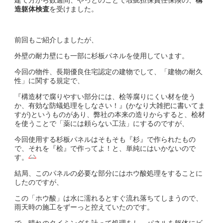
建て方から数週間、やっとのことで瑕疵担保責任保険の、
構
造躯体検査
を受けました。
前回もご紹介しましたが、
外壁の耐力壁にも一部に杉板パネルを使用しています。
今回の物件、長期優良住宅認定の建物でして、「建物の耐久
性」に関する規定で、
『構造材で腐りやすい部分には、桧等腐りにくい材を使う
か、有効な防蟻処理をしなさい！』(かなり大雑把に書いてま
すが)というものがあり、弊社の本来の造りからすると、桧材
を使うことで「薬には頼らない工法」にするのですが、
今回使用する杉板パネルはそもそも『杉』で作られたもの
で、それを『桧』で作ってよ！と、単純にはいかないので
す。
結局、このパネルの必要な部分にはホウ酸処理をすることに
したのですが、
この「ホウ酸」は水に濡れるとすぐ流れ落ちてしまうので、
雨天時の施工をずーっと控えていたのです。