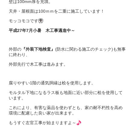
壁は100mm厚を充填。
天井・屋根面は100ｍｍを二重に施工しています！
モッコモコです
平成27年7月小暑 木工事邁進中～
外部の
『外装下地検査』
(防水に関わる施工のチェック)も無事
に終わり、
外部先行で木工事は進みます。
腐りやすい1階の通気胴縁は桧を使用します。
モルタル下地になるラス板も地面に近い部分に桧を使用して
います。
これにより、有害な薬品を使わずとも、家の耐不朽性を高め
環境に配慮した良い家が出来ます。
もうすぐ左官工事が始まりますよ～