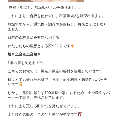
屋根下地にも、無垢板パネルを張りました。
これにより、合板を使わずに、耐震等級2を確保出来ます。
無垢ですから、通気性・調湿性を保持し、将来ゴミにもなり
ません。
日本の森林資源を有効活用する、
わたしたちの理想とする家づくりです
焼き土台＆土台敷き
1階の床を支える土台、
こちらのお宅では、神奈川県産の桧材を使用しています。
桧はとても優れた木材で、強度・耐不朽性・防蟻性もバッチ
リです
しかし、薬剤に頼らず100年持つ家にするため、土台表面をバ
ーナーで焼き、炭化させています。
それにより更なる耐久性を持たせています。
土台敷きの際の、このひと手間が重要です