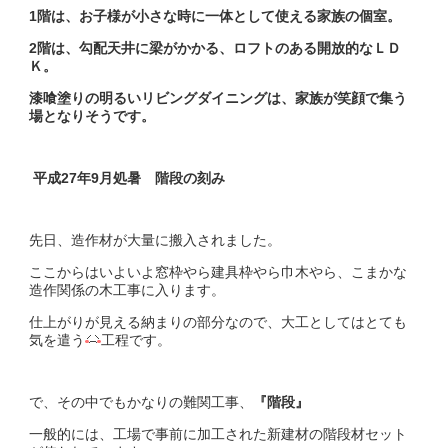
1階は、お子様が小さな時に一体として使える家族の個室。
2階は、勾配天井に梁がかかる、ロフトのある開放的なＬＤ
Ｋ。
漆喰塗りの明るいリビングダイニングは、家族が笑顔で集う
場となりそうです。
平成27年9月処暑 階段の刻み
先日、造作材が大量に搬入されました。
ここからはいよいよ窓枠やら建具枠やら巾木やら、こまかな
造作関係の木工事に入ります。
仕上がりが見える納まりの部分なので、大工としてはとても
気を遣う
工程です。
で、その中でもかなりの難関工事、
『階段』
一般的には、工場で事前に加工された新建材の階段材セット